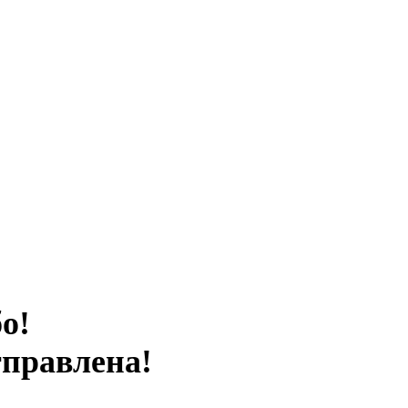
о!
тправлена!