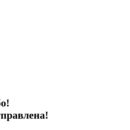
о!
тправлена!