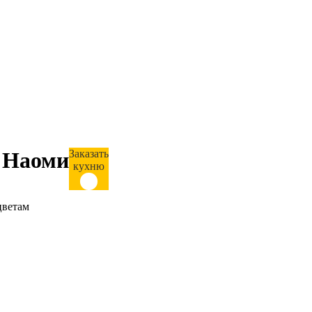
 Наоми
Заказать
кухню
цветам