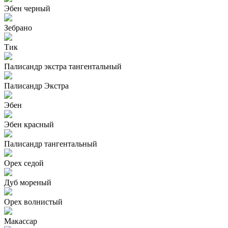
Эбен черный
Зебрано
Тик
Палисандр экстра тангентальный
Палисандр Экстра
Эбен
Эбен красный
Палисандр тангентальный
Орех седой
Дуб мореный
Орех волнистый
Макассар