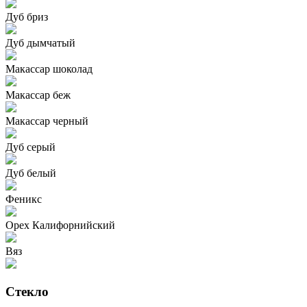
Дуб бриз
Дуб дымчатый
Макассар шоколад
Макассар беж
Макассар черный
Дуб серый
Дуб белый
Феникс
Орех Калифорнийский
Вяз
Стекло