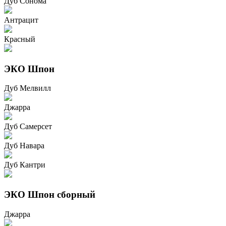
Дуб Сонома
Антрацит
Красный
ЭКО Шпон
Дуб Мелвилл
Джарра
Дуб Самерсет
Дуб Навара
Дуб Кантри
ЭКО Шпон сборный
Джарра