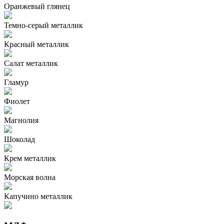
Оранжевый глянец
Темно-серый металлик
Красный металлик
Салат металлик
Гламур
Фиолет
Магнолия
Шоколад
Крем металлик
Морская волна
Капучино металлик