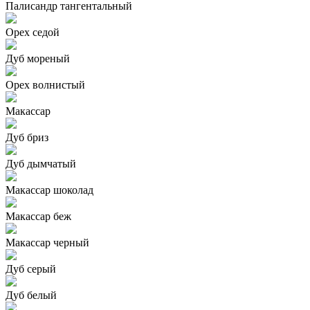
Палисандр тангентальный
Орех седой
Дуб мореный
Орех волнистый
Макассар
Дуб бриз
Дуб дымчатый
Макассар шоколад
Макассар беж
Макассар черный
Дуб серый
Дуб белый